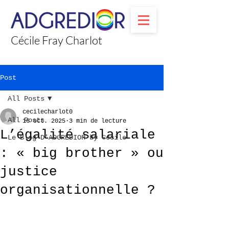
Cécile Fray Charlot
Post
All Posts
cecilecharlot0
All Posts
16 oct. 2025
3 min de lecture
L’égalité salariale
Le Blog D'ADGREDIOR by Cécile
: « big brother » ou
justice
organisationnelle ?