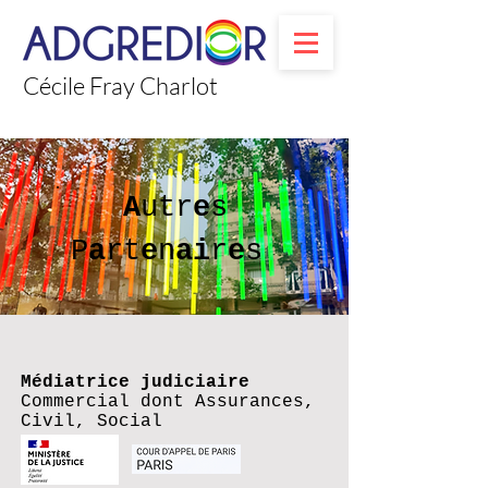
Cécile Fray Charlot
A
u
tr
e
s
P
a
rt
e
n
ai
r
e
s
Médiatrice judiciaire
Commercial dont Assurances,
Civil, Social