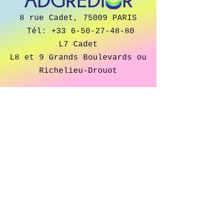
8 rue Cadet, 75009 PARIS
Tél:
+33 6-50-27-48-80
L7 Cadet
L8 et 9
Grands Boulevards ou
Richelieu-Drouot