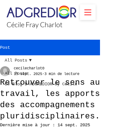
Cécile Fray Charlot
Post
All Posts
cecilecharlot0
All Posts
13 sept. 2025
3 min de lecture
Retrouver le sens au
Le Blog D'ADGREDIOR by Cécile
travail, les apports
des accompagnements
pluridisciplinaires.
Dernière mise à jour :
14 sept. 2025