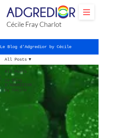
Cécile Fray Charlot
Le Blog d'Adgredior by Cécile
All Posts
All Posts
Le Blog
D'ADGREDIOR
by Cécile