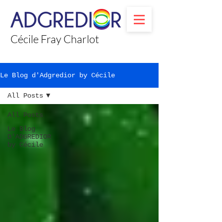
Cécile Fray Charlot
Le Blog d'Adgredior by Cécile
All Posts
All Posts
Le Blog
D'ADGREDIOR
by Cécile