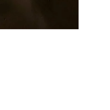
cecilecharlot0
13 sept. 2025
3 min de lecture
Le Blog D'ADGREDIOR by Cécile
Du nouveau pour la médiation