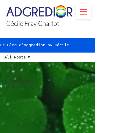
Cécile Fray Charlot
Le Blog d'Adgredior by Cécile
All Posts
All Posts
Le Blog
D'ADGREDIOR
by Cécile