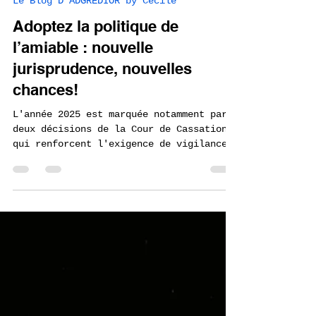
cecilecharlot0
13 sept. 2025
3 min de lecture
Le Blog D'ADGREDIOR by Cécile
Adoptez la politique de
l’amiable : nouvelle
jurisprudence, nouvelles
chances!
L'année 2025 est marquée notamment par
deux décisions de la Cour de Cassation
qui renforcent l'exigence de vigilance
des employeurs face...